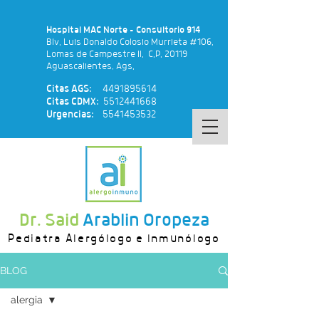
Hospital MAC Norte - Consultorio 914
Blv. Luis Donaldo Colosio Murrieta #106.
Lomas de Campestre II. C.P. 20119
Aguascalientes, Ags.
Citas AGS:
4491895614
Citas CDMX:
5512441668
Urgencias:
5541453532
Dr. Said
Arablin Oropeza
Pediatra Alergólogo e Inmunólogo
BLOG
alergia